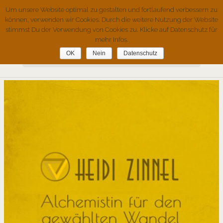
Um unsere Website optimal zu gestalten und fortlaufend verbessern zu
können, verwenden wir Cookies. Durch die weitere Nutzung der Website
stimmst Du der Verwendung von Cookies zu. Klicke auf Datenschutz für
mehr Infos.
OK
Nein
Datenschutz
Seite wählen